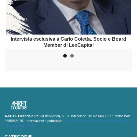
Intervista a Daniele Dolci, Partner di SABSEG Broker
Intervista esclusiva a Carlo Coletta, Socio e Board
Member di LexCapital
A.SE.FI. Editoriale Srl
Via dell’Aprica, 8 - 20158 Milano Tel. 02-66802277 Partita IVA:
06559580151 Informazioni e pubblicità:
info@asefibrokers.com
Informativa Privacy e
Cookie Policy
Credits
CATEGORIE