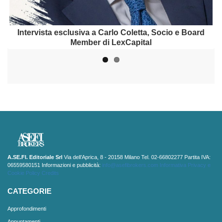
Intervista a Daniele Dolci, Partner di SABSEG Broker
Intervista esclusiva a Carlo Coletta, Socio e Board
Member di LexCapital
A.SE.FI. Editoriale Srl
Via dell’Aprica, 8 - 20158 Milano Tel. 02-66802277 Partita IVA:
06559580151 Informazioni e pubblicità:
info@asefibrokers.com
Informativa Privacy e
Cookie Policy
Credits
CATEGORIE
Approfondimenti
Appuntamenti