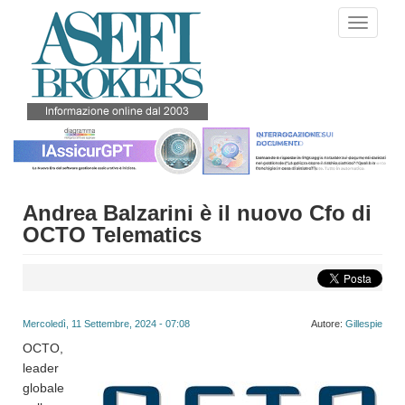
Salta
Toggle
al
navigati
contenuto
principale
Andrea Balzarini è il nuovo Cfo di
OCTO Telematics
Mercoledì, 11 Settembre, 2024 - 07:08
Autore:
Gillespie
OCTO,
leader
globale