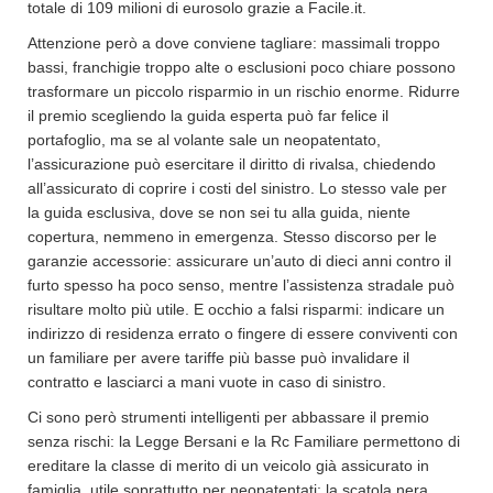
totale di 109 milioni di eurosolo grazie a Facile.it.
Attenzione però a dove conviene tagliare: massimali troppo
bassi, franchigie troppo alte o esclusioni poco chiare possono
trasformare un piccolo risparmio in un rischio enorme. Ridurre
il premio scegliendo la guida esperta può far felice il
portafoglio, ma se al volante sale un neopatentato,
l’assicurazione può esercitare il diritto di rivalsa, chiedendo
all’assicurato di coprire i costi del sinistro. Lo stesso vale per
la guida esclusiva, dove se non sei tu alla guida, niente
copertura, nemmeno in emergenza. Stesso discorso per le
garanzie accessorie: assicurare un’auto di dieci anni contro il
furto spesso ha poco senso, mentre l’assistenza stradale può
risultare molto più utile. E occhio a falsi risparmi: indicare un
indirizzo di residenza errato o fingere di essere conviventi con
un familiare per avere tariffe più basse può invalidare il
contratto e lasciarci a mani vuote in caso di sinistro.
Ci sono però strumenti intelligenti per abbassare il premio
senza rischi: la Legge Bersani e la Rc Familiare permettono di
ereditare la classe di merito di un veicolo già assicurato in
famiglia, utile soprattutto per neopatentati; la scatola nera,