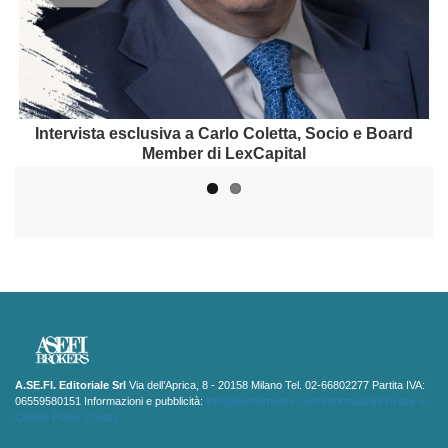
Intervista a Daniele Dolci, Partner di SABSEG Broker
Intervista esclusiva a Carlo Coletta, Socio e Board
Member di LexCapital
A.SE.FI. Editoriale Srl
Via dell’Aprica, 8 - 20158 Milano Tel. 02-66802277 Partita IVA:
06559580151 Informazioni e pubblicità:
info@asefibrokers.com
Informativa Privacy e
Cookie Policy
Credits