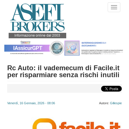
Salta
Toggle
al
navigati
contenuto
principale
Rc Auto: il vademecum di Facile.it
per risparmiare senza rischi inutili
Venerdì, 16 Gennaio, 2026 - 08:06
Autore:
Gillespie