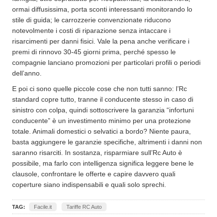
ormai diffusissima, porta sconti interessanti monitorando lo
stile di guida; le carrozzerie convenzionate riducono
notevolmente i costi di riparazione senza intaccare i
risarcimenti per danni fisici. Vale la pena anche verificare i
premi di rinnovo 30-45 giorni prima, perché spesso le
compagnie lanciano promozioni per particolari profili o periodi
dell’anno.
E poi ci sono quelle piccole cose che non tutti sanno: l’Rc
standard copre tutto, tranne il conducente stesso in caso di
sinistro con colpa, quindi sottoscrivere la garanzia “infortuni
conducente” è un investimento minimo per una protezione
totale. Animali domestici o selvatici a bordo? Niente paura,
basta aggiungere le garanzie specifiche, altrimenti i danni non
saranno risarciti. In sostanza, risparmiare sull’Rc Auto è
possibile, ma farlo con intelligenza significa leggere bene le
clausole, confrontare le offerte e capire davvero quali
coperture siano indispensabili e quali solo sprechi.
TAG:
Facile.it
Tariffe RC Auto